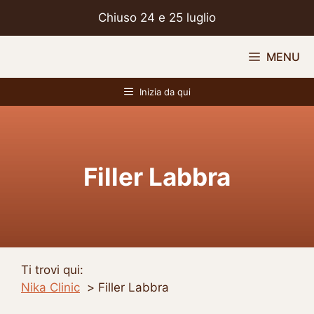
Chiuso 24 e 25 luglio
Vai
MENU
al
contenuto
Inizia da qui
Filler Labbra
Ti trovi qui:
Nika Clinic
Filler Labbra