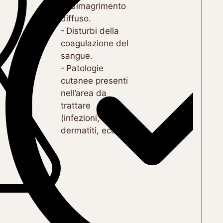
di dimagrimento
diffuso.
- Disturbi della
coagulazione del
sangue.
- Patologie
cutanee presenti
nell’area da
trattare
(infezioni,
dermatiti, ecc.).