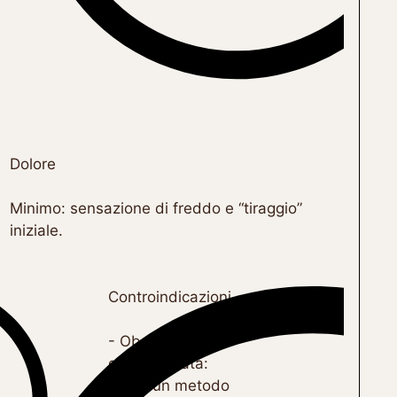
Dolore
Minimo: sensazione di freddo e “tiraggio”
iniziale.
Controindicazioni
- Obesità
generalizzata:
non è un metodo