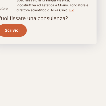
Specializzato in Chirurgia Plastica,
Ricostruttiva ed Estetica a Milano. Fondatore e
utore
direttore scientifico di Nika Clinic.
Bio
Durata
Vuoi fissare una consulenza?
trattamento
Scrivici
35 – 75 min